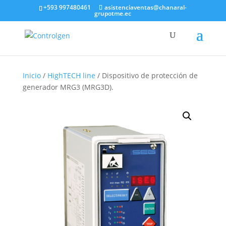
+593 997480461
asistenciaventas@chanaral-
grupotme.ec
Inicio
/
HighTECH line
/ Dispositivo de protección de
generador MRG3 (MRG3D).