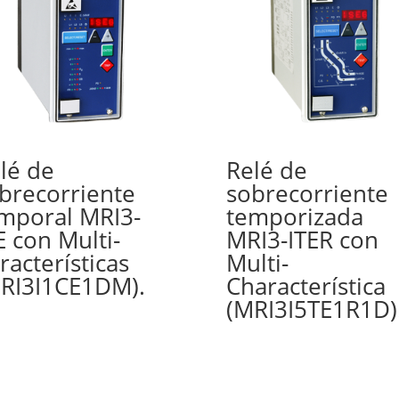
lé de
Relé de
brecorriente
sobrecorriente
mporal MRI3-
temporizada
E con Multi-
MRI3-ITER con
racterísticas
Multi-
RI3I1CE1DM).
Characterística
(MRI3I5TE1R1D)