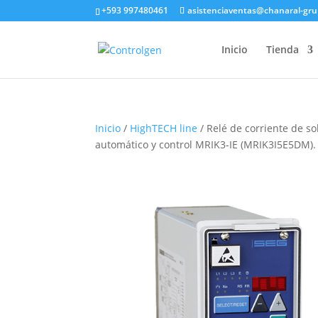
+593 997480461
asistenciaventas@chanaral-gr
Inicio
Tienda
Inicio
/
HighTECH line
/ Relé de corriente de so
automático y control MRIK3-IE (MRIK3I5E5DM).