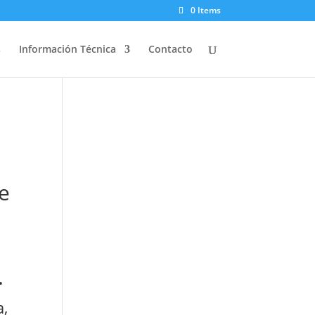
0 Items
s
Información Técnica
Contacto
te
.
a,