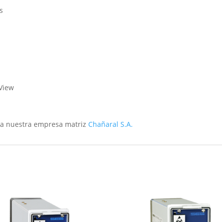
s
e
 View
 a nuestra empresa matriz
Chañaral S.A.