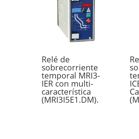
Relé de
Re
sobrecorriente
so
temporal MRI3-
te
IER con multi-
IC
característica
Ca
(MRI3I5E1.DM).
(M