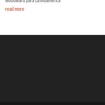
Woodward para Latinoamérica
read more