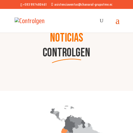
+593 997480461
asistenciaventas@chanaral-grupotme.ec
NOTICIAS
CONTROLGEN