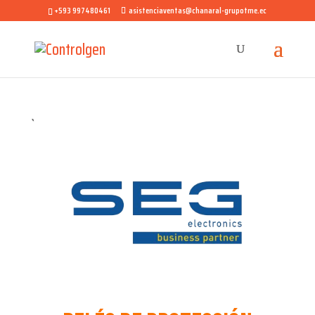
+593 997480461
asistenciaventas@chanaral-grupotme.ec
`