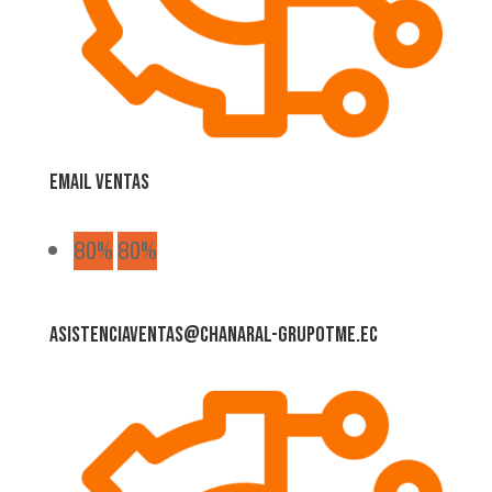
Email Ventas
80%
80%
asistenciaventas@chanaral-grupotme.ec