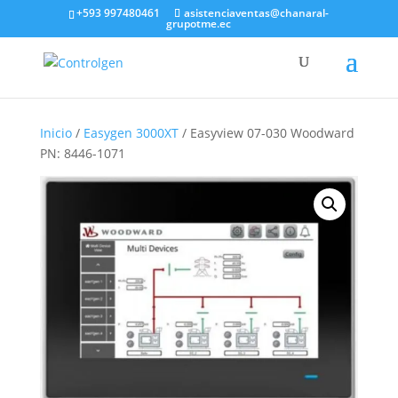
+593 997480461
asistenciaventas@chanaral-
grupotme.ec
Inicio
/
Easygen 3000XT
/ Easyview 07-030 Woodward
PN: 8446-1071