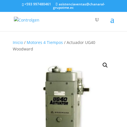
+593 997480461
asistenciaventas@chanaral-
grupotme.ec
Inicio
/
Motores 4 Tiempos
/ Actuador UG40
Woodward