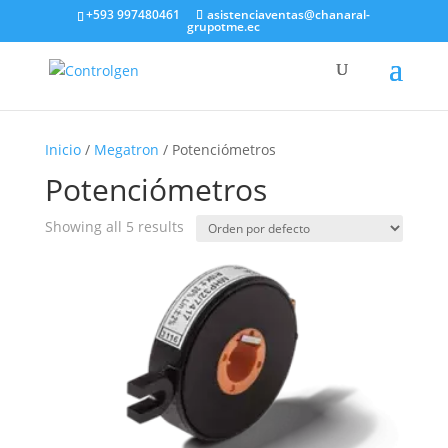
+593 997480461
asistenciaventas@chanaral-
grupotme.ec
Inicio
/
Megatron
/ Potenciómetros
Potenciómetros
Showing all 5 results